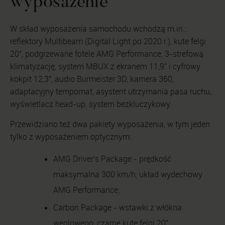
wyposażenie
W skład wyposażenia samochodu wchodzą m.in.:
reflektory Multibeam (Digital Light po 2020 r.), kute felgi
20", podgrzewane fotele AMG Performance, 3-strefową
klimatyzację, system MBUX z ekranem 11,9" i cyfrowy
kokpit 12,3", audio Burmeister 3D, kamera 360,
adaptacyjny tempomat, asystent utrzymania pasa ruchu,
wyświetlacz head-up, system bezkluczykowy.
Przewidziano też dwa pakiety wyposażenia, w tym jeden
tylko z wyposażeniem optycznym:
AMG Driver's Package - prędkość
maksymalna 300 km/h, układ wydechowy
AMG Performance;
Carbon Package - wstawki z włókna
węglowego, czarne kute felgi 20".