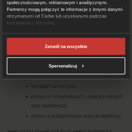
społecznościowym, reklamowym i analitycznym.
Sakura Motors. Zaufały nam już setki klientów, a teraz ty
Partnerzy mogą połączyć te informacje z innymi danymi
możesz dołączyć do ich grona i cieszyć się Mercedesem
otrzymanymi od Ciebie lub uzyskanymi podczas
E63 AMG z Japonii. Zadzwoń, umów się na spotkanie i
korzystania z ich usług.
opowiedz o swoich oczekiwaniach. Już na starcie
przedstawimy ci przybliżony koszt sprowadzenia auta z
Japonii.
Zezwól na wszystkie
Usługi Sakura Motors obejmują:
Spersonalizuj
wyszukanie auta, weryfikację oferty, udział w
licytacji;
transport samochodu;
pomoc w formalnościach i opłatach celnych
oraz skarbowych;
pomoc w przygotowaniu auta do rejestracji.
Jeżeli chcesz bezpiecznie kupić pewny egzemplarz