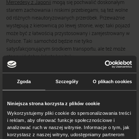
Mercedesy z Japonii
mogą się pochwalić doskonałym
stanem zachowania i niskimi przebiegami, są też wolne
od różnych nieautoryzowanych przeróbek. Przeważnie
występują z kierownicą po lewej stronie, więc taki pojazd
może być z łatwością przystosowany i zarejestrowany w
Polsce. Taki samochód będzie nie tylko
satysfakcjonującym środkiem transportu, ale też może
stanowić dobrą lokatę kapitału.
Mercedes E63 AMG z
Zgoda
Szczegóły
O plikach cookies
Japonii - tylko z Sakura
Niniejsza strona korzysta z plików cookie
Motors
Wykorzystujemy pliki cookie do spersonalizowania treści
i reklam, aby oferować funkcje społecznościowe i
analizować ruch w naszej witrynie. Informacje o tym, jak
Zakup samochodu w Japonii jest możliwy tylko przy
korzystasz z naszej witryny, udostępniamy partnerom
udziale profesjonalnego pośrednika, a do takich należy