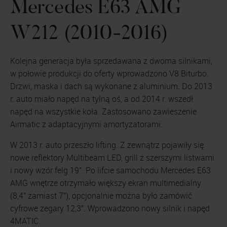
Mercedes E63 AMG
W212 (2010-2016)
Kolejna generacja była sprzedawana z dwoma silnikami,
w połowie produkcji do oferty wprowadzono V8 Biturbo.
Drzwi, maska i dach są wykonane z aluminium. Do 2013
r. auto miało napęd na tylną oś, a od 2014 r. wszedł
napęd na wszystkie koła. Zastosowano zawieszenie
Airmatic z adaptacyjnymi amortyzatorami.
W 2013 r. auto przeszło lifting. Z zewnątrz pojawiły się
nowe reflektory Multibeam LED, grill z szerszymi listwami
i nowy wzór felg 19". Po lifcie samochodu Mercedes E63
AMG wnętrze otrzymało większy ekran multimedialny
(8,4" zamiast 7"), opcjonalnie można było zamówić
cyfrowe zegary 12,3". Wprowadzono nowy silnik i napęd
4MATIC.