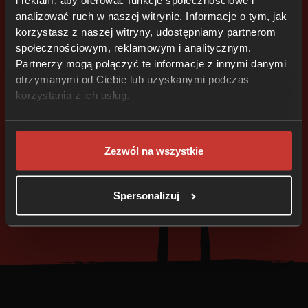
i reklam, aby oferować funkcje społecznościowe i
analizować ruch w naszej witrynie. Informacje o tym, jak
korzystasz z naszej witryny, udostępniamy partnerom
społecznościowym, reklamowym i analitycznym.
Partnerzy mogą połączyć te informacje z innymi danymi
otrzymanymi od Ciebie lub uzyskanymi podczas
korzystania z ich usług.
Zezwól na wszystkie
Spersonalizuj