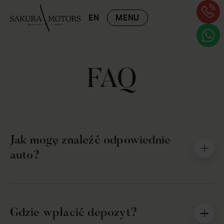
EN
MENU
FAQ
Jak mogę znaleźć odpowiednie
auto?
Zalecamy skontaktować się z nami, a my przygotujemy
najciekawsze oferty i pomożemy Państwu dokonać
Gdzie wpłacić depozyt?
wyboru odpowiedniego auta.