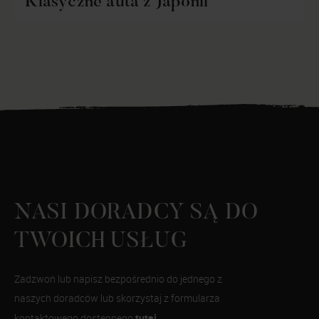
Klasyczne auta z Japonii
NASI DORADCY SĄ DO
TWOICH USŁUG
Zadzwoń lub napisz bezpośrednio do jednego z
naszych doradców lub skorzystaj z formularza
tutaj
kontaktowego dostępnego
.