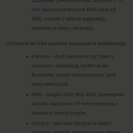
dodatkowo zawieszenie ABC obniżone o 15
mm, hamulce ceramiczne AMG, body kit
AMG, wstawki z włókna węglowego,
tapicerka ze skóry i Alcantary.
Oferowano też kilka pakietów wyposażenia dodatkowego:
Premium - dach panoramiczny, fotele z
masażem i wentylacją, system audio
Burmeister, system bezkluczykowy, tylne
rolety elektryczne;
AMG - bodykit AMG, felgi AMG, zawieszenie
Airmatic obniżone o 10 mm, kierownica z
łopatkami zmiany biegów;
Designo - tapicerka Designo ze skóry i
Alcantary, wstawki z egzotycznego drewna,