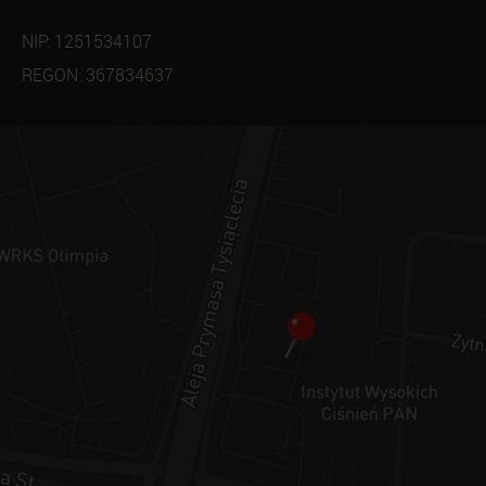
NIP: 1251534107
REGON: 367834637