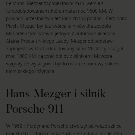
Le Mans. Mezger zaprojektował m.in. wersję z
turbodoładowaniem, która miała moc 1600 KM. W
pracach uczestniczyła też inna znana postać - Ferdinand
Piech. Mezger był też twórcą silników dla zespołu
McLaren i tym samym jednym z autorów sukcesów
Alaina Prosta i Nikiego Laudy. Mezger od podstaw
zaprojektował turbodoładowany silnik V6, który osiągał
moc 1000 KM. Łącznie bolidy z silnikami Mezgera
wygrały 25 wyścigów i był to ostatni sportowy sukces
niemieckiego inżyniera.
Hans Mezger i silnik
Porsche 911
W 1959 r. Ferdynand Porsche stworzył pierwsze szkice
modelu 911, który miał za zadanie zastąpić model 356.