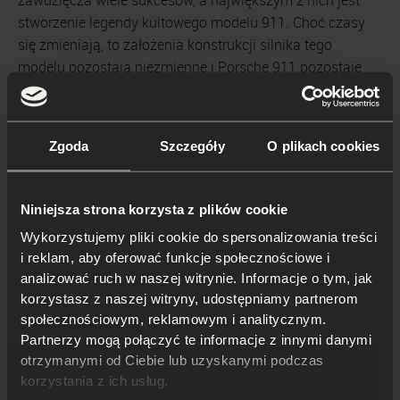
zawdzięcza wiele sukcesów, a największym z nich jest
stworzenie legendy kultowego modelu 911. Choć czasy
się zmieniają, to założenia konstrukcji silnika tego
modelu pozostają niezmienne i Porsche 911 pozostaje
synonimem samochodu sportowego. To sprawia, że
sprzedaż tych samochodów ma się doskonale i cały czas
utrzymują one wysokie ceny na rynku wtórnym. Modele
Zgoda
Szczegóły
O plikach cookies
ze starszych generacji są pożądane przez kolekcjonerów.
Mogą nie tylko cieszyć swoimi właściwościami jezdnymi,
ale także stanowić doskonałą lokatę kapitału. Hans
Niniejsza strona korzysta z plików cookie
Mezger odszedł na emeryturę w 1994 r. i zmarł w 2020 r.,
Wykorzystujemy pliki cookie do spersonalizowania treści
w wieku 90 lat. Jego duch cały czas drzemie pod tylnymi
i reklam, aby oferować funkcje społecznościowe i
klapami kultowych, sportowych coupe ze Stuttgartu.
analizować ruch w naszej witrynie. Informacje o tym, jak
korzystasz z naszej witryny, udostępniamy partnerom
społecznościowym, reklamowym i analitycznym.
Partnerzy mogą połączyć te informacje z innymi danymi
otrzymanymi od Ciebie lub uzyskanymi podczas
korzystania z ich usług.