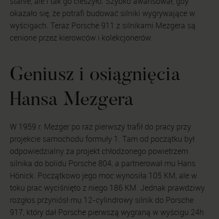
stanie, ale i tak go cieszyło. Szybko awansował, gdy
okazało się, że potrafi budować silniki wygrywające w
wyścigach. Teraz Porsche 911 z silnikami Mezgera są
cenione przez kierowców i kolekcjonerów.
Geniusz i osiągnięcia
Hansa Mezgera
W 1959 r. Mezger po raz pierwszy trafił do pracy przy
projekcie samochodu formuły 1. Tam od początku był
odpowiedzialny za projekt chłodzonego powietrzem
silnika do bolidu Porsche 804, a partnerował mu Hans
Hönick. Początkowo jego moc wynosiła 105 KM, ale w
toku prac wyciśnięto z niego 186 KM. Jednak prawdziwy
rozgłos przyniósł mu 12-cylindrowy silnik do Porsche
917, który dał Porsche pierwszą wygraną w wyścigu 24h