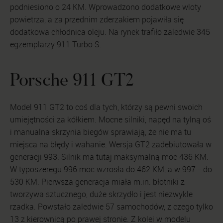
podniesiono o 24 KM. Wprowadzono dodatkowe wloty
powietrza, a za przednim zderzakiem pojawiła się
dodatkowa chłodnica oleju. Na rynek trafiło zaledwie 345
egzemplarzy 911 Turbo S.
Porsche 911 GT2
Model 911 GT2 to coś dla tych, którzy są pewni swoich
umiejętności za kółkiem. Mocne silniki, napęd na tylną oś
i manualna skrzynia biegów sprawiają, że nie ma tu
miejsca na błędy i wahanie. Wersja GT2 zadebiutowała w
generacji 993. Silnik ma tutaj maksymalną moc 436 KM.
W typoszeregu 996 moc wzrosła do 462 KM, a w 997 - do
530 KM. Pierwsza generacja miała m.in. błotniki z
tworzywa sztucznego, duże skrzydło i jest niezwykle
rzadka. Powstało zaledwie 57 samochodów, z czego tylko
13 z kierownicą po prawej stronie. Z kolei w modelu