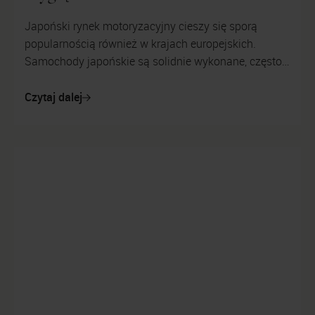
Japoński rynek motoryzacyjny cieszy się sporą
popularnością również w krajach europejskich.
Samochody japońskie są solidnie wykonane, często
posiadają ciekawe rozwiązania i zastoso...
Czytaj dalej