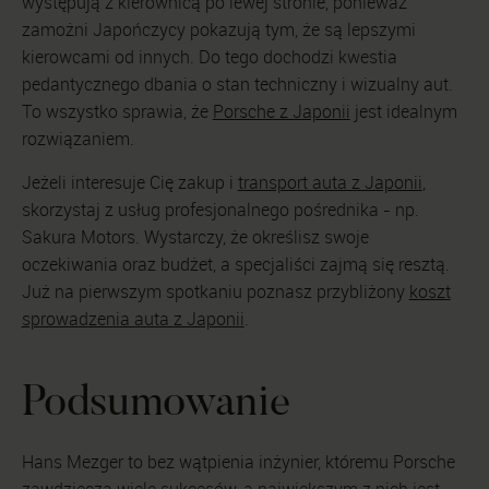
występują z kierownicą po lewej stronie, ponieważ
zamożni Japończycy pokazują tym, że są lepszymi
kierowcami od innych. Do tego dochodzi kwestia
pedantycznego dbania o stan techniczny i wizualny aut.
To wszystko sprawia, że
Porsche z Japonii
jest idealnym
rozwiązaniem.
Jeżeli interesuje Cię zakup i
transport auta z Japonii
,
skorzystaj z usług profesjonalnego pośrednika - np.
Sakura Motors. Wystarczy, że określisz swoje
oczekiwania oraz budżet, a specjaliści zajmą się resztą.
Już na pierwszym spotkaniu poznasz przybliżony
koszt
sprowadzenia auta z Japonii
.
Podsumowanie
Hans Mezger to bez wątpienia inżynier, któremu Porsche