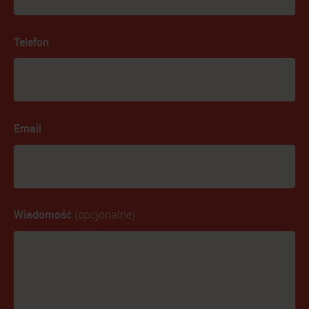
Telefon
Email
Wiadomość
(opcjonalne)