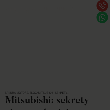
EN
MENU
SAKURA MOTORS
/
BLOG
/
MITSUBISHI: SEKRETY
NIEZAWODNOŚCI JAPOŃSKICH
Mitsubishi: sekrety
SAMOCHODÓW