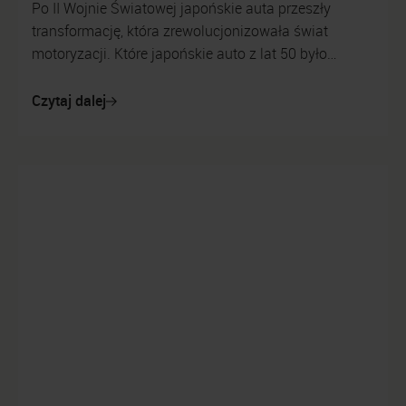
Po II Wojnie Światowej japońskie auta przeszły
transformację, która zrewolucjonizowała świat
motoryzacji. Które japońskie auto z lat 50 było
prekursorem takich zmian? Czy utworzone...
Czytaj dalej