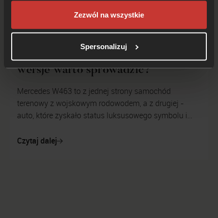
Zezwól na wszystkie
Spersonalizuj
Mercedes W463 z Japonii - jakie
wersje warto sprowadzić?
Mercedes W463 to z jednej strony samochód
terenowy z wojskowym rodowodem, a z drugiej -
auto, które zyskało status luksusowego symbolu i
pokazuje, że jego właściciel to osoba zamoż...
Czytaj dalej