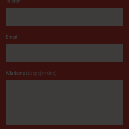
Telefon
Email
Wiadomość
(opcjonalne)