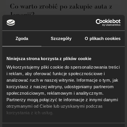
Co warto zrobić po zakupie auta z
Japonii?
Sprowadzenie auta z Japonii to z pewnością
spełnienie marzeń wielu kierowców. Sam proces
Zgoda
Szczegóły
O plikach cookies
może być naprawdę skomplikowany! Pojawia się
jeszcze kwestia, co po zakupie auta z Japonii?...
Czytaj dalej
Niniejsza strona korzysta z plików cookie
Wykorzystujemy pliki cookie do spersonalizowania treści
i reklam, aby oferować funkcje społecznościowe i
analizować ruch w naszej witrynie. Informacje o tym, jak
korzystasz z naszej witryny, udostępniamy partnerom
społecznościowym, reklamowym i analitycznym.
Partnerzy mogą połączyć te informacje z innymi danymi
otrzymanymi od Ciebie lub uzyskanymi podczas
korzystania z ich usług.