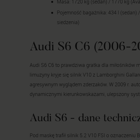
Masa: 1720 kg (sedan) / 1770 kg (Ava
Pojemność bagażnika: 434 l (sedan) / 
siedzenia)
Audi S6 C6 (2006-2
Audi S6 C6 to prawdziwa gratka dla miłośników m
limuzyny kryje się silnik V10 z Lamborghini Galla
agresywnym wyglądem zderzaków. W 2009 r. auto pr
dynamicznymi kierunkowskazami, ulepszony system
Audi S6 - dane technic
Pod maskę trafił silnik 5.2 V10 FSI o oznaczen