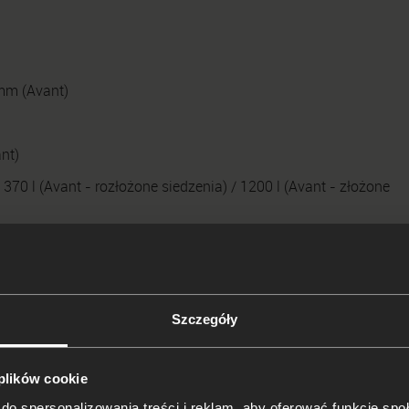
mm (Avant)
nt)
370 l (Avant - rozłożone siedzenia) / 1200 l (Avant - złożone
003)
Szczegóły
V8, a także była już dostępna skrzynia biegów Tiptronic. Dodat
nymi nadkolami. Choć w 2001 r. model A6 przeszedł lifting, to
 plików cookie
liście wyposażenia standardowego były m.in. automatyczna
do spersonalizowania treści i reklam, aby oferować funkcje sp