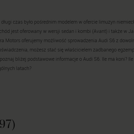
z długi czas było pośrednim modelem w ofercie limuzyn niemiec
chód jest oferowany w wersji sedan i kombi (Avant) i także w Ja
ra Motors
oferujemy możliwość sprowadzenia Audi S6 z dowol
doświadczenia, możesz stać się właścicielem zadbanego egzemp
oznaj bliżej podstawowe informacje o Audi S6. Ile ma koni? Ile 
gólnych latach?
97)