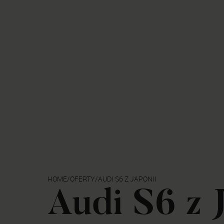
HOME
/
OFERTY
/
AUDI S6 Z JAPONII
Audi S6 z 