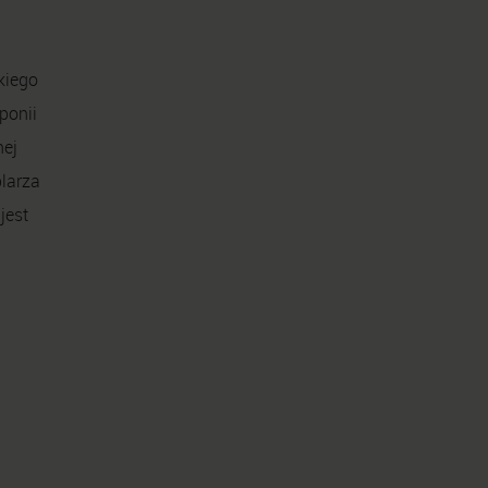
kiego
ponii
nej
larza
jest