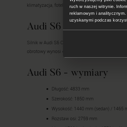
klimatyzacja, fotele sportowe z regulacją elektryc
ruch w naszej witrynie. Inf
reklamowym i analitycznym. 
uzyskanymi podczas korzysta
Audi S6 - dane technic
Silnik w Audi S6 C5 to jednostka 4.2 V8 o ozn
obrotowy wynosi 420 Nm. Dostępne skrzynie bieg
Audi S6 - wymiary
Długość: 4833 mm
Szerokość: 1850 mm
Wysokość: 1440 mm (sedan) / 1465 
Rozstaw osi: 2759 mm