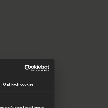
O plikach cookies
kowo
 S6
ołecznościowe i analizować