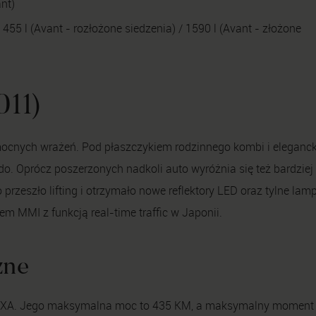
nt)
455 l (Avant - rozłożone siedzenia) / 1590 l (Avant - złożone
011)
ocnych wrażeń. Pod płaszczykiem rodzinnego kombi i eleganck
rdo. Oprócz poszerzonych nadkoli auto wyróżnia się też bardziej
zeszło lifting i otrzymało nowe reflektory LED oraz tylne lamp
 MMI z funkcją real-time traffic w Japonii.
zne
iu BXA. Jego maksymalna moc to 435 KM, a maksymalny moment