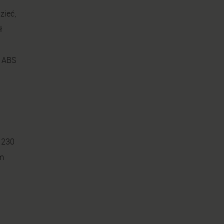
zieć,
ł
e ABS
 230
m