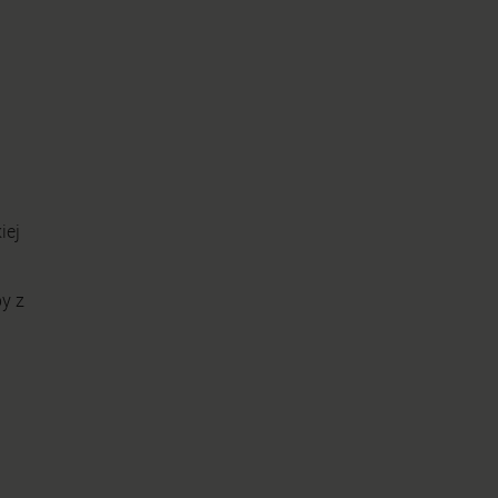
iej
y z