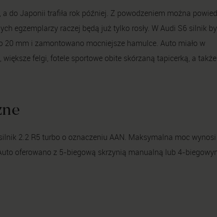
, a do Japonii trafiła rok później. Z powodzeniem można powied
ch egzemplarzy raczej będą już tylko rosły. W Audi S6 silnik by
o o 20 mm i zamontowano mocniejsze hamulce. Auto miało w
 większe felgi, fotele sportowe obite skórzaną tapicerką, a takż
zne
 silnik 2.2 R5 turbo o oznaczeniu AAN. Maksymalna moc wynosi
uto oferowano z 5-biegową skrzynią manualną lub 4-biegowy