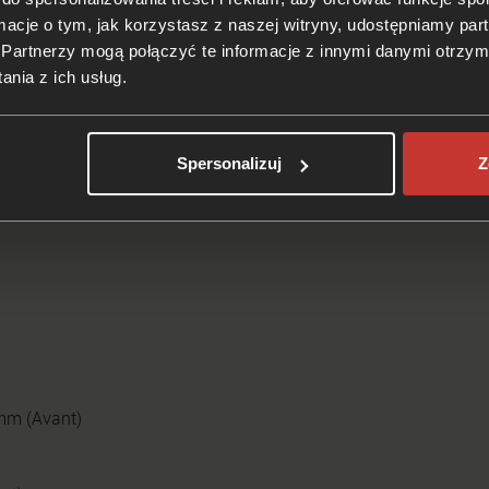
zną i reflektory ksenonowe.
ormacje o tym, jak korzystasz z naszej witryny, udostępniamy p
Partnerzy mogą połączyć te informacje z innymi danymi otrzym
nia z ich usług.
zne
aczeniu AQJ/ANK. Generuje moc 340 KM, a maksymalny moment
Spersonalizuj
Z
ów to 6-biegowa manualna i 5-biegowa Tiptronic.
mm (Avant)