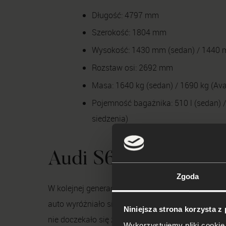
Długość: 4797 mm
Szerokość: 1804 mm
Wysokość: 1430 mm (sedan) / 1440 
Rozstaw osi: 2692 mm
Masa: 1640 kg (sedan) / 1690 kg (Ava
Pojemność bagażnika: 510 l (sedan) / 
siedzenia)
Audi S6 C5 (1999-2
Zgoda
W kolejnej generacji Audi S6 wprowadzono silnik 
auto wyróżniało się od standardowego A6 poszerzo
Niniejsza strona korzysta z
nie doczekało się żadnych poważnych zmian. Na 
Wykorzystujemy pliki cookie 