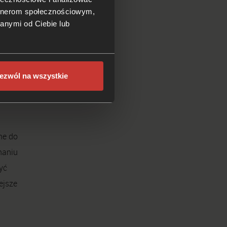
via,
artnerom społecznościowym,
anymi od Ciebie lub
ezwól na wszystkie
ne do
naniu
yć
ejsze