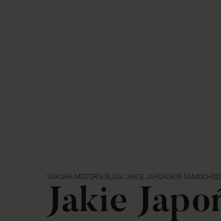
SAKURA MOTORS
/
BLOG
/
JAKIE JAPOŃSKIE SAMOCHOD
NAJLEPIEJ W DRIFTOWANIU?
Jakie Japo