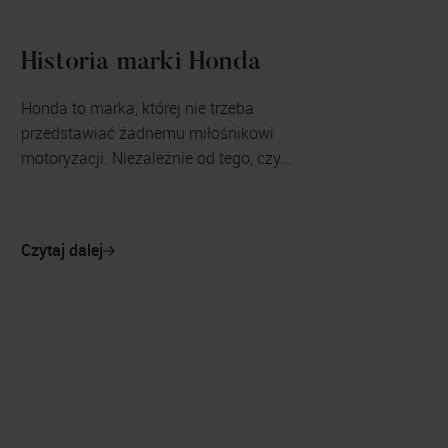
Historia marki Honda
Honda to marka, której nie trzeba
przedstawiać żadnemu miłośnikowi
motoryzacji. Niezależnie od tego, czy
korzysta on z czterech kółek, czy preferuje
jednak jednoślady – konstrukcje...
Czytaj dalej