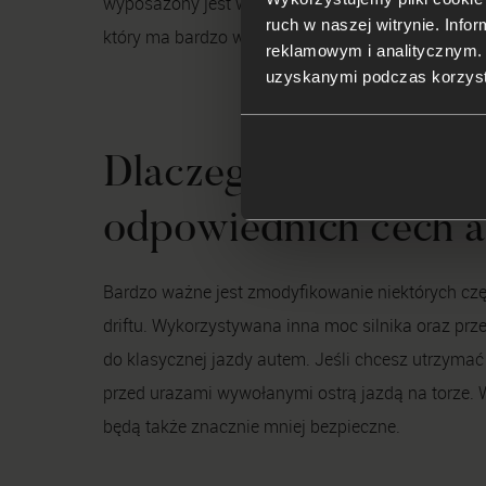
wyposażony jest w turbosprężarkę. Równie cieka
ruch w naszej witrynie. Inf
który ma bardzo wysokie własności jezdne.
reklamowym i analitycznym. 
uzyskanymi podczas korzysta
Dlaczego tak ważne 
odpowiednich cech a
Bardzo ważne jest zmodyfikowanie niektórych cz
driftu. Wykorzystywana inna moc silnika oraz prze
do klasycznej jazdy autem. Jeśli chcesz utrzyma
przed urazami wywołanymi ostrą jazdą na torze. W
będą także znacznie mniej bezpieczne.