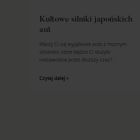
Kultowe silniki japońskich
aut
Marzy Ci się wyjątkowe auto z mocnym
silnikiem, które będzie Ci służyło
niezawodnie przez dłuższy czas?
Japońskie silniki są jednymi z najlepszych
na świecie – inwestycja w tego ty...
Czytaj dalej