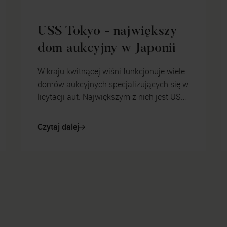
USS Tokyo - największy
dom aukcyjny w Japonii
W kraju kwitnącej wiśni funkcjonuje wiele
domów aukcyjnych specjalizujących się w
licytacji aut. Największym z nich jest USS
Tokyo – firma każdego tygodnia wystawia
na aukcje tysią...
Czytaj dalej