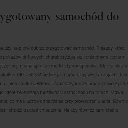
rzygotowany samochód do
ależy najpierw dobrze przygotować samochód. Pojazdy, które
pokazów driftowych, charakteryzują się konkretnymi cechami
jczęściej można spotkać modele tylnonapędowe. Moc silnika 
okolice 140-150 KM będzie jak najbardziej wystarczające. Jak
u i jego środka ciężkości. Amatorzy, którzy pragną stworzyć w
prac, które zwiększają możliwości samochodu na torach. Mowa
enia, co ma kluczowe znaczenie przy prowadzeniu auta. Równie
śli chodzi o układ chłodzenia. Należy również pamiętać o