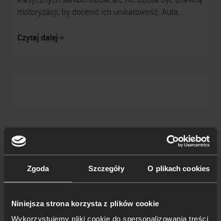
motoryzacji, by docenić ich unikatowość. Auta
produkowane kilkadziesiąt lat temu mają w so...
Czytaj dalej
Zgoda
Szczegóły
O plikach cookies
Niniejsza strona korzysta z plików cookie
Toyota Supra czy Nissan Skyline
Wykorzystujemy pliki cookie do spersonalizowania treści