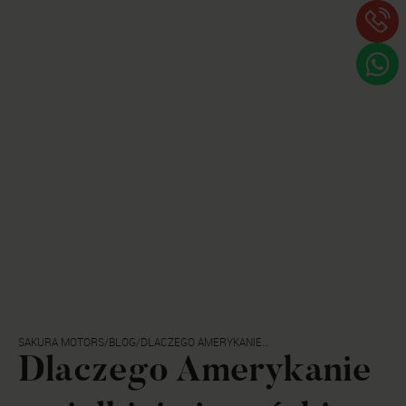
EN
MENU
SAKURA MOTORS
/
BLOG
/
DLACZEGO AMERYKANIE
UWIELBIAJĄ JAPOŃSKIE
Dlaczego Amerykanie
SAMOCHODY?