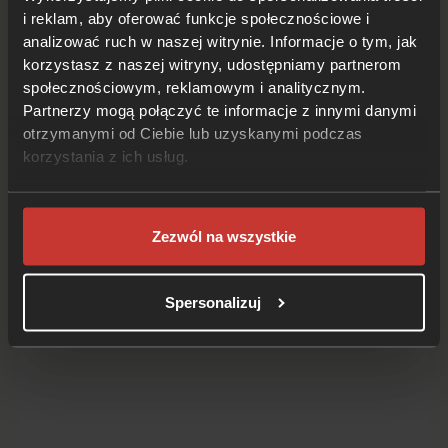
GT-R?
i reklam, aby oferować funkcje społecznościowe i
analizować ruch w naszej witrynie. Informacje o tym, jak
Toyota Supra vs Nissan GTR – w które auto lepiej
korzystasz z naszej witryny, udostępniamy partnerom
zainwestować? Na to pytanie nie ma jednoznacznej
społecznościowym, reklamowym i analitycznym.
Partnerzy mogą połączyć te informacje z innymi danymi
odpowiedzi. Oba modele, a konkretnie Supra IV oraz
otrzymanymi od Ciebie lub uzyskanymi podczas
GTR R34, urosły przez lata do r...
korzystania z ich usług.
Czytaj dalej
Zezwól na wszystkie
Spersonalizuj