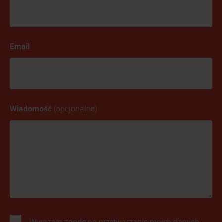
Email
Wiadomość
(opcjonalne)
Wyrażam zgodę na przetwarzanie moich danych